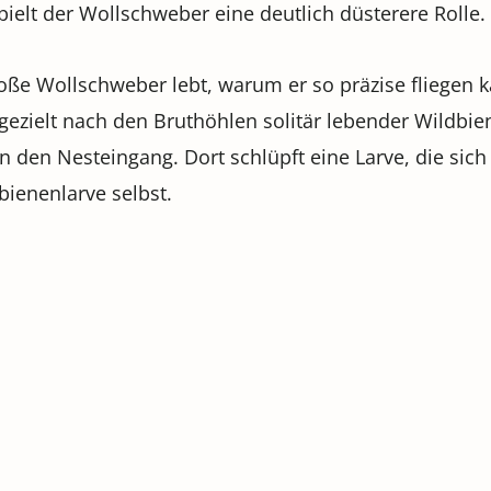
ielt der Wollschweber eine deutlich düsterere Rolle.
roße Wollschweber lebt, warum er so präzise fliegen
n gezielt nach den Bruthöhlen solitär lebender Wildbi
in den Nesteingang. Dort schlüpft eine Larve, die sic
bienenlarve selbst.
t, die nicht einfach nur schön oder grausam ist, sonde