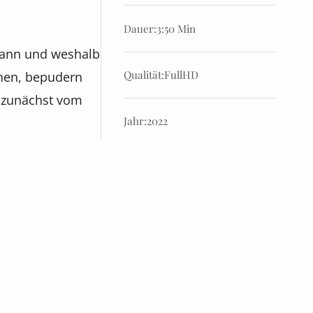
Dauer:
3:50 Min
 kann und weshalb
enen, bepudern
Qualität:
FullHD
h zunächst vom
Jahr:
2022
rn voller
TAGS
Schmetterlinge
Farbgebung
Dokumentation