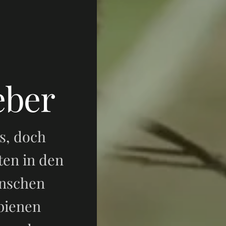
eber
s, doch
ten in den
enschen
dbienen