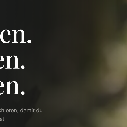
en.
en.
n.
hieren, damit du
st.